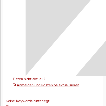
Daten nicht aktuell?
Melden
Anmelden und kostenlos aktualisieren
Sie
sich
Keine Keywords hinterlegt.
an,