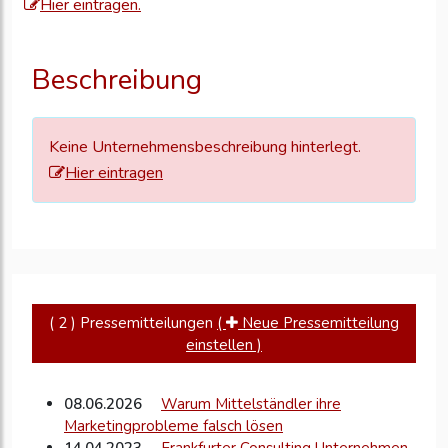
Hier eintragen.
um
Ihre
Unternehmensd
Beschreibung
zu
aktualisieren
Keine Unternehmensbeschreibung hinterlegt.
Hier eintragen
( 2 ) Pressemitteilungen
(
Neue Pressemitteilung
einstellen )
08.06.2026
Warum Mittelständler ihre
Marketingprobleme falsch lösen