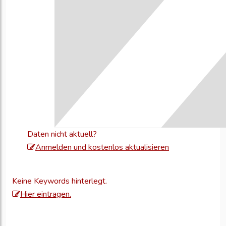
Daten nicht aktuell?
Melden
Anmelden und kostenlos aktualisieren
Sie
sich
Keine Keywords hinterlegt.
an,
Hier eintragen.
um
Ihre
Unternehmensd