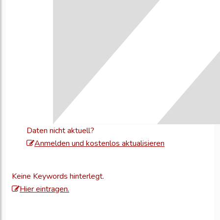
Daten nicht aktuell?
Melden
Anmelden und kostenlos aktualisieren
Sie
sich
Keine Keywords hinterlegt.
an,
Hier eintragen.
um
Ihre
Unternehmensd