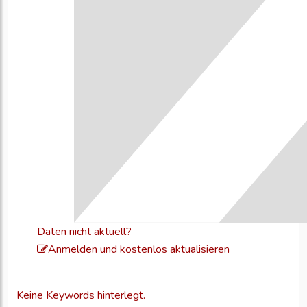
Daten nicht aktuell?
Melden
Anmelden und kostenlos aktualisieren
Sie
sich
Keine Keywords hinterlegt.
an,