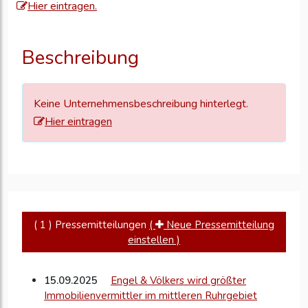
Hier eintragen.
um
Ihre
Unternehmensd
Beschreibung
zu
aktualisieren
Keine Unternehmensbeschreibung hinterlegt.
Hier eintragen
( 1 ) Pressemitteilungen
(
Neue Pressemitteilung
einstellen )
15.09.2025
Engel & Völkers wird größter
Immobilienvermittler im mittleren Ruhrgebiet