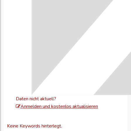
Daten nicht aktuell?
Melden
Anmelden und kostenlos aktualisieren
Sie
sich
Keine Keywords hinterlegt.
an,