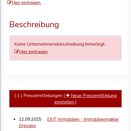
Hier eintragen.
um
Ihre
Unternehmensd
Beschreibung
zu
aktualisieren
Keine Unternehmensbeschreibung hinterlegt.
Hier eintragen
( 1 ) Pressemitteilungen
(
Neue Pressemitteilung
einstellen )
12.09.2025
EXIT Immobilien - Immobilienmakler
Dresden