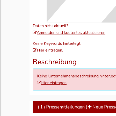
Daten nicht aktuell?
Meld
Anmelden und kostenlos aktualisieren
Sie
Keine Keywords hinterlegt.
sich
Hier eintragen.
an,
um
Beschreibung
Ihre
Unte
Keine Unternehmensbeschreibung hinterlegt
zu
Hier eintragen
aktual
( 1 ) Pressemitteilungen
(
Neue Pressem