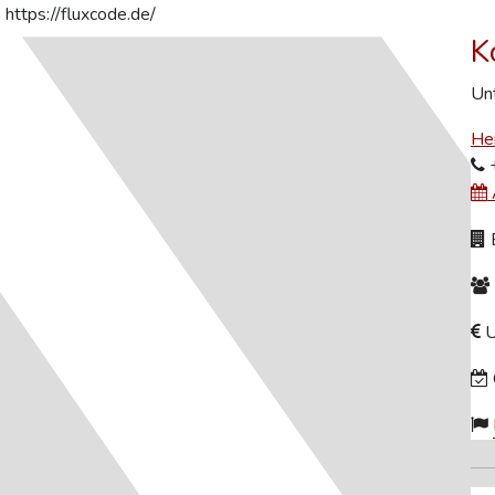
https://fluxcode.de/
K
Unt
Her
+
B
U