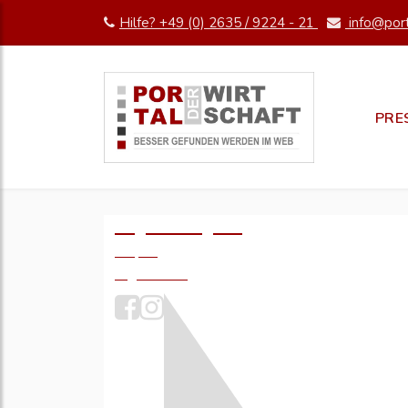
Hilfe? +49 (0) 2635 / 9224 - 21
info@port
PRE
Logo einfügen?
49,- €
zzgl. MwSt.