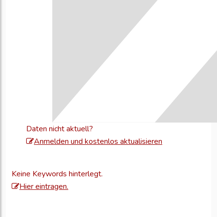
Daten nicht aktuell?
Melden
Anmelden und kostenlos aktualisieren
Sie
sich
Keine Keywords hinterlegt.
an,
Hier eintragen.
um
Ihre
Unternehmensd