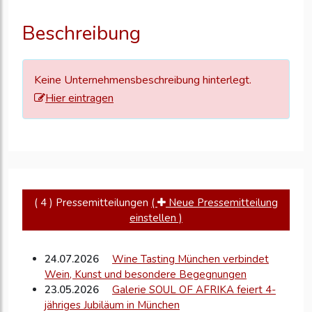
Ihre
Unternehmensd
Beschreibung
zu
aktualisieren
Keine Unternehmensbeschreibung hinterlegt.
Hier eintragen
( 4 ) Pressemitteilungen
(
Neue Pressemitteilung
einstellen )
24.07.2026
Wine Tasting München verbindet
Wein, Kunst und besondere Begegnungen
23.05.2026
Galerie SOUL OF AFRIKA feiert 4-
jähriges Jubiläum in München