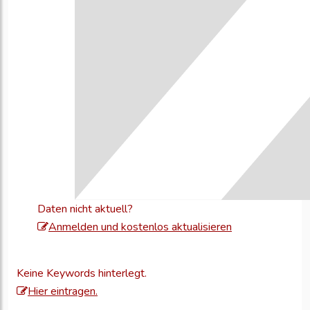
Daten nicht aktuell?
Melden
Anmelden und kostenlos aktualisieren
Sie
sich
Keine Keywords hinterlegt.
an,
Hier eintragen.
um