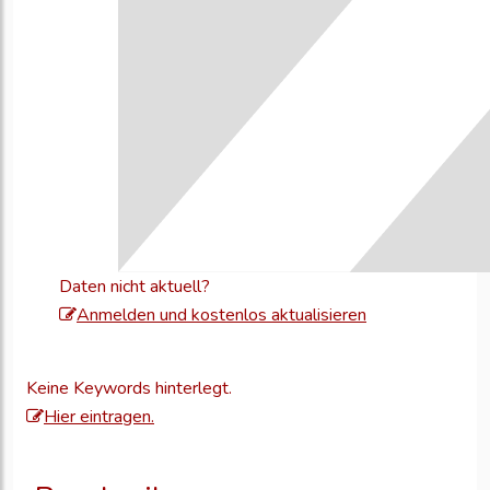
Daten nicht aktuell?
Melden
Anmelden und kostenlos aktualisieren
Sie
sich
Keine Keywords hinterlegt.
an,
Hier eintragen.
um
Ihre
Unternehmensd