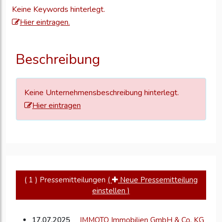
sich
Keine Keywords hinterlegt.
an,
Hier eintragen.
um
Ihre
Unternehmensd
Beschreibung
zu
aktualisieren
Keine Unternehmensbeschreibung hinterlegt.
Hier eintragen
( 1 ) Pressemitteilungen
(
Neue Pressemitteilung
einstellen )
17.07.2025
IMMOTO Immobilien GmbH & Co. KG