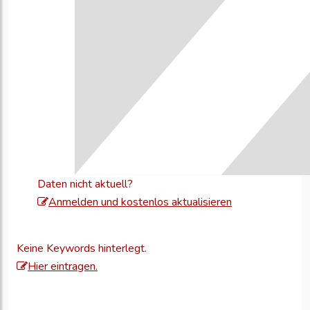
Daten nicht aktuell?
Melden
Anmelden und kostenlos aktualisieren
Sie
sich
Keine Keywords hinterlegt.
an,
Hier eintragen.
um
Ihre
Unternehmensd