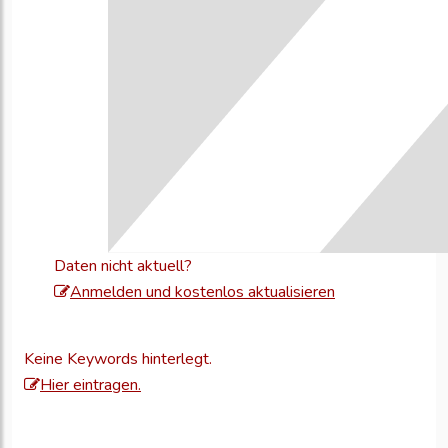
Daten nicht aktuell?
Melden
Anmelden und kostenlos aktualisieren
Sie
sich
Keine Keywords hinterlegt.
an,
Hier eintragen.
um
Ihre
Unternehmensd