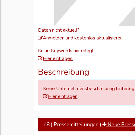
Daten nicht aktuell?
Meld
Anmelden und kostenlos aktualisieren
Sie
Keine Keywords hinterlegt.
sich
Hier eintragen.
an,
um
Beschreibung
Ihre
Unte
Keine Unternehmensbeschreibung hinterlegt
zu
Hier eintragen
aktual
( 8 ) Pressemitteilungen
(
Neue Pressem