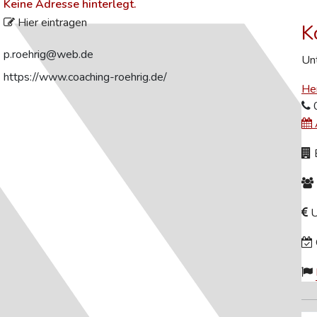
Keine Adresse hinterlegt.
Hier eintragen
K
p.roehrig@web.de
Unt
https://www.coaching-roehrig.de/
Her
B
U