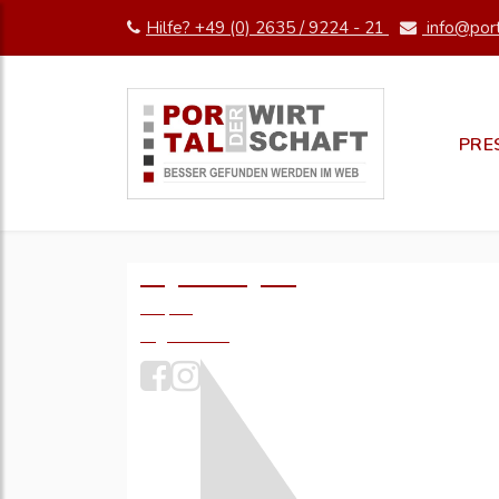
Hilfe? +49 (0) 2635 / 9224 - 21
info@port
PRE
Logo einfügen?
49,- €
zzgl. MwSt.