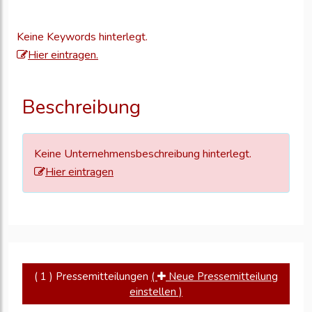
Sie
sich
Keine Keywords hinterlegt.
an,
Hier eintragen.
um
Ihre
Unternehmensd
Beschreibung
zu
aktualisieren
Keine Unternehmensbeschreibung hinterlegt.
Hier eintragen
( 1 ) Pressemitteilungen
(
Neue Pressemitteilung
einstellen )