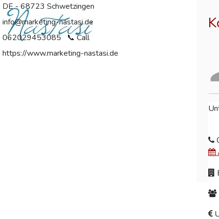
DE - 68723 Schwetzingen
K
info@marketing-nastasi.de
062029453085
https://www.marketing-nastasi.de
Unt
B
U