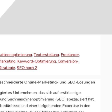
en
chinenoptimierung
,
Texterstellung
,
Freelancer
,
Marketing
,
Keyword-Optimierung
,
Conversion-
Strategie
,
SEO hoch 2
ßgeschneiderte Online-Marketing- und SEO-Lösungen
rnehmensdaten
agiertes Unternehmen, das sich auf erstklassige
isieren
und Suchmaschinenoptimierung (SEO) spezialisiert hat.
nbedürfnisse und einer tiefgehenden Expertise in den