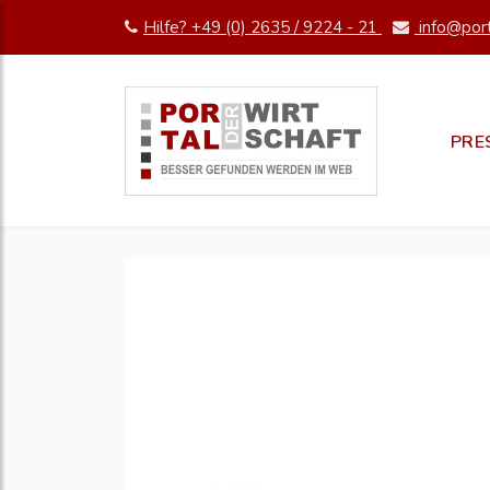
Hilfe? +49 (0) 2635 / 9224 - 21
info@port
PRE