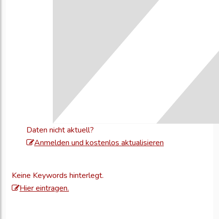
Daten nicht aktuell?
Melden
Anmelden und kostenlos aktualisieren
Sie
sich
Keine Keywords hinterlegt.
an,
Hier eintragen.
um
Ihre
Unternehmensd