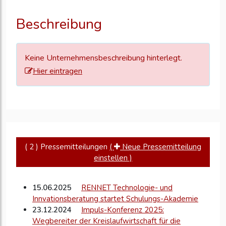
Ihre
Unternehmensd
Beschreibung
zu
aktualisieren
Keine Unternehmensbeschreibung hinterlegt.
Hier eintragen
( 2 ) Pressemitteilungen
(
Neue Pressemitteilung
einstellen )
15.06.2025
RENNET Technologie- und
Innvationsberatung startet Schulungs-Akademie
23.12.2024
Impuls-Konferenz 2025:
Wegbereiter der Kreislaufwirtschaft für die