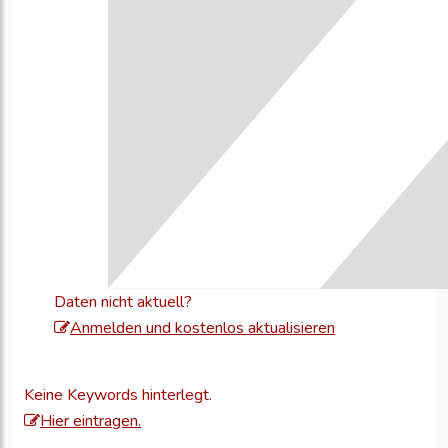
Daten nicht aktuell?
Melden
Anmelden und kostenlos aktualisieren
Sie
sich
Keine Keywords hinterlegt.
an,
Hier eintragen.
um