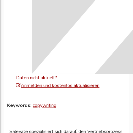
Daten nicht aktuell?
Melden
Anmelden und kostenlos aktualisieren
Sie
sich
Keywords:
copywriting
an,
um
Ihre
Salevate spezialisiert sich darauf, den Vertriebsprozess
Unternehmensd