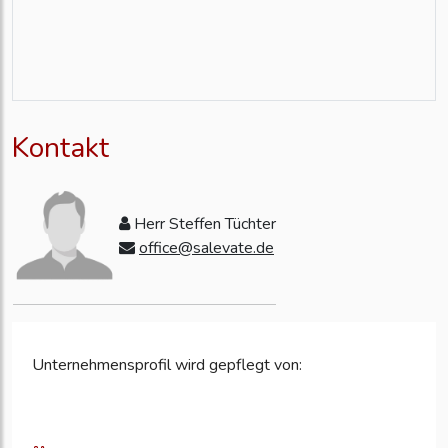
27.05.2026
Firmen brauchen Copywriter für KI-
Marketing und Verkauf!!
19.05.2026
Warum Firmen gerne 3.000 Euro für
Copywriting zahlen.
19.05.2026
Copywriting als Nebenbusiness
neben dem Job starten
Kontakt
19.05.2026
Mit KI wird Copywriting zum
einfachen Online-Einstieg
19.05.2026
Copywriting und KI schaffen Chancen
neben dem Job
Herr Steffen Tüchter
11.05.2026
Claude und ChatGPT helfen
office@salevate.de
angehenden Copywritern im Netz!
11.05.2026
Mit ChatGPT und Claude wird
Copywriting einfach
11.05.2026
Copywriting mit KI erleichtert
Einsteigern den Start!
Unternehmensprofil wird gepflegt von:
11.05.2026
KI findet Kunden und schreibt Texte
für Copywriter
05.05.2026
Copywriting steigert Umsatz durch KI
gezielt messbar