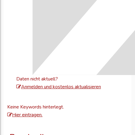
Daten nicht aktuell?
Melden
Anmelden und kostenlos aktualisieren
Sie
sich
Keine Keywords hinterlegt.
an,
Hier eintragen.
um
Ihre
Unternehmensd