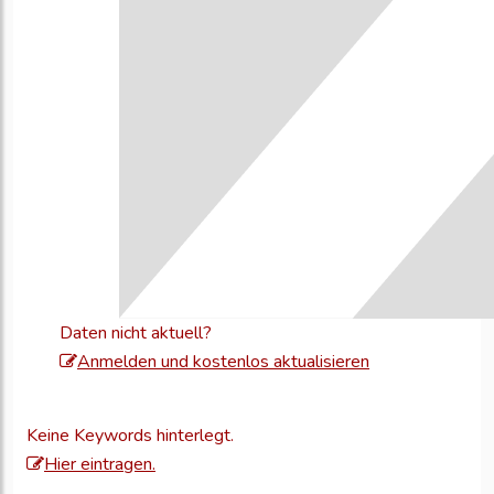
Daten nicht aktuell?
Melden
Anmelden und kostenlos aktualisieren
Sie
sich
Keine Keywords hinterlegt.
an,
Hier eintragen.
um