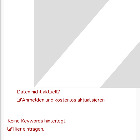
Daten nicht aktuell?
Melden
Anmelden und kostenlos aktualisieren
Sie
sich
Keine Keywords hinterlegt.
an,
Hier eintragen.
um