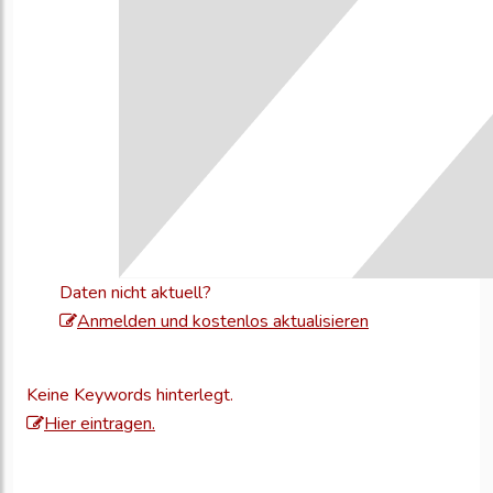
Daten nicht aktuell?
Melden
Anmelden und kostenlos aktualisieren
Sie
sich
Keine Keywords hinterlegt.
an,
Hier eintragen.
um
Ihre
Unternehmensd