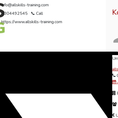
info@allskills-training.com
K
0304492545
https://www.allskills-training.com
Unt
all
B
U