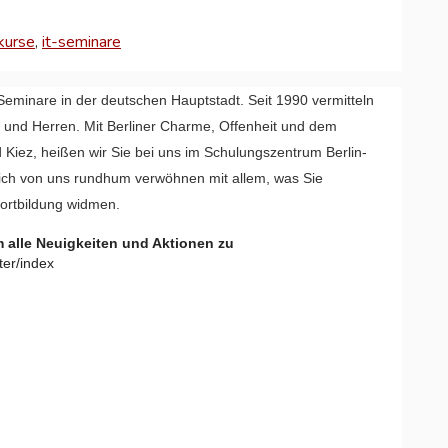
-kurse
,
it-seminare
ill Seminare in der deutschen Hauptstadt. Seit 1990 vermitteln
n und Herren. Mit Berliner Charme, Offenheit und dem
Kiez, heißen wir Sie bei uns im Schulungszentrum Berlin-
rnehmensdaten
sich von uns rundhum verwöhnen mit allem, was Sie
Fortbildung widmen.
isieren
m alle Neuigkeiten und Aktionen zu
ter/index