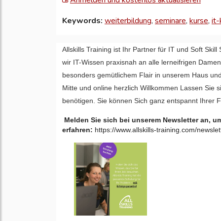
Anmelden und kostenlos aktualisieren
Sie
Keywords:
weiterbildung
,
seminare
,
kurse
,
it
sich
an,
Allskills Training ist Ihr Partner für IT und Soft Sk
um
wir IT-Wissen praxisnah an alle lerneifrigen Dame
Ihre
besonders gemütlichem Flair in unserem Haus und 
Unte
Mitte und online herzlich Willkommen Lassen Sie 
zu
benötigen. Sie können Sich ganz entspannt Ihrer 
aktual
Melden Sie sich bei unserem Newsletter an, u
erfahren:
https://www.allskills-training.com/newslet