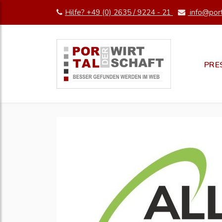
Hilfe? +49 (0) 2635 / 9224 - 21
info@port
PRE