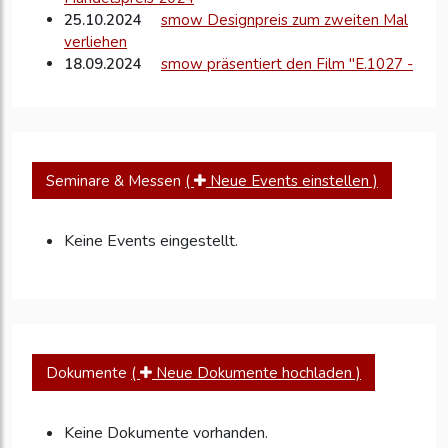
25.10.2024
smow Designpreis zum zweiten Mal
verliehen
18.09.2024
smow präsentiert den Film "E.1027 -
Eileen Gray und das...
11.09.2024
Möbelhändler smow baut
Projektsparte aus und erweitert Team in...
08.05.2024
smow Pop-up im Leipziger
Grassimuseum: Stuhlikonen zum (Be)Sitzen, eine
Seminare & Messen
(
Neue Events einstellen )
Hommage...
27.06.2023
Neuer smow Store: Designklassiker
nun auch vor Ort in der...
Keine Events eingestellt.
12.05.2023
Neue Adresse für Designklassiker in
Hannover
Dokumente
(
Neue Dokumente hochladen )
Keine Dokumente vorhanden.