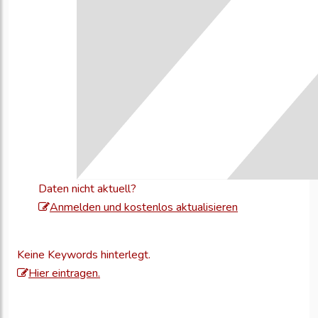
Daten nicht aktuell?
Melden
Anmelden und kostenlos aktualisieren
Sie
sich
Keine Keywords hinterlegt.
an,
Hier eintragen.
um
Ihre
Unternehmensd