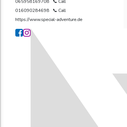
065958169708
016090284698
https://www.special-adventure.de