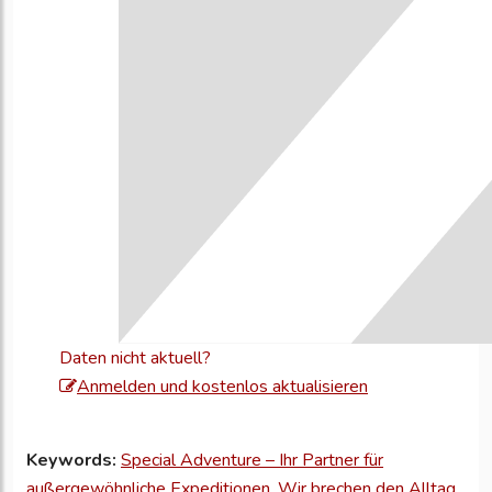
Daten nicht aktuell?
Melden
Anmelden und kostenlos aktualisieren
Sie
sich
Keywords:
Special Adventure – Ihr Partner für
an,
außergewöhnliche Expeditionen
,
Wir brechen den Alltag