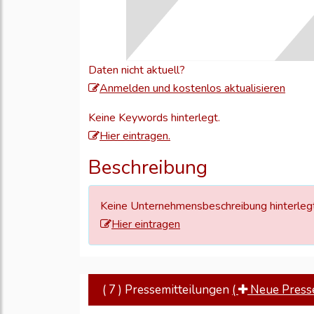
Daten nicht aktuell?
Meld
Anmelden und kostenlos aktualisieren
Sie
Keine Keywords hinterlegt.
sich
Hier eintragen.
an,
um
Beschreibung
Ihre
Unte
Keine Unternehmensbeschreibung hinterlegt
zu
Hier eintragen
aktual
( 7 ) Pressemitteilungen
(
Neue Pressem