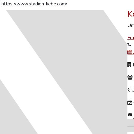
https://www.stadion-liebe.com/
K
Unt
Fr
B
U