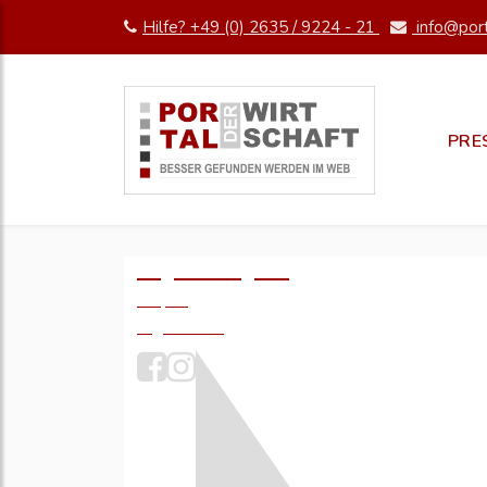
Hilfe? +49 (0) 2635 / 9224 - 21
info@port
PRE
Logo einfügen?
49,- €
zzgl. MwSt.