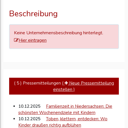
Ihre
Unternehmensd
Beschreibung
zu
aktualisieren
Keine Unternehmensbeschreibung hinterlegt.
Hier eintragen
( 5 ) Pressemitteilungen
(
Neue Pressemitteilung
einstellen )
10.12.2025
Familienzeit in Niedersachsen: Die
schönsten Wochenendziele mit Kindern
10.12.2025
Toben, klettern, entdecken: Wo
Kinder draußen richtig aufblühen