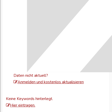
Daten nicht aktuell?
Melden
Anmelden und kostenlos aktualisieren
Sie
sich
Keine Keywords hinterlegt.
an,
Hier eintragen.
um