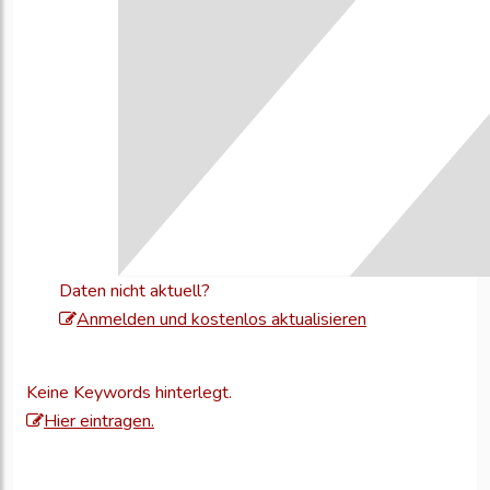
Daten nicht aktuell?
Melden
Anmelden und kostenlos aktualisieren
Sie
sich
Keine Keywords hinterlegt.
an,
Hier eintragen.
um
Ihre
Unternehmensd