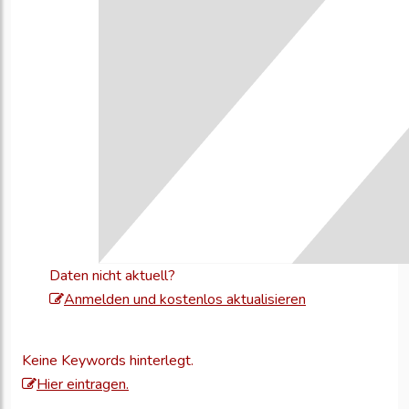
Daten nicht aktuell?
Melden
Anmelden und kostenlos aktualisieren
Sie
sich
Keine Keywords hinterlegt.
an,
Hier eintragen.
um