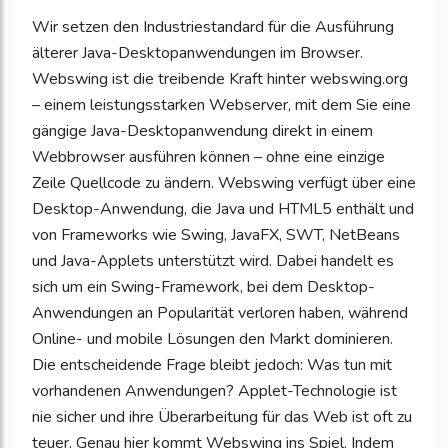
Ihre
Wir setzen den Industriestandard für die Ausführung
Unternehmensd
älterer Java-Desktopanwendungen im Browser.
zu
Webswing ist die treibende Kraft hinter webswing.org
aktualisieren
– einem leistungsstarken Webserver, mit dem Sie eine
gängige Java-Desktopanwendung direkt in einem
Webbrowser ausführen können – ohne eine einzige
Zeile Quellcode zu ändern. Webswing verfügt über eine
Desktop-Anwendung, die Java und HTML5 enthält und
von Frameworks wie Swing, JavaFX, SWT, NetBeans
und Java-Applets unterstützt wird. Dabei handelt es
sich um ein Swing-Framework, bei dem Desktop-
Anwendungen an Popularität verloren haben, während
Online- und mobile Lösungen den Markt dominieren.
Die entscheidende Frage bleibt jedoch: Was tun mit
vorhandenen Anwendungen? Applet-Technologie ist
nie sicher und ihre Überarbeitung für das Web ist oft zu
teuer. Genau hier kommt Webswing ins Spiel. Indem