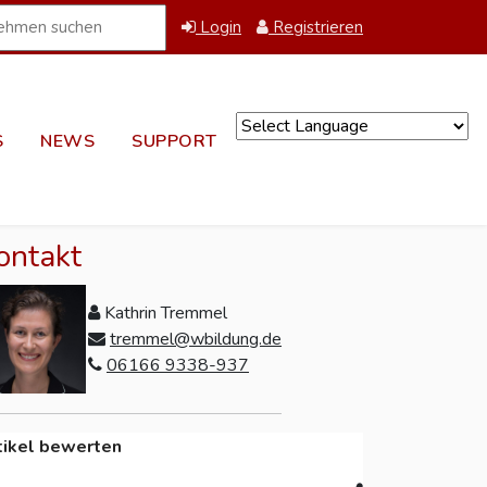
Login
Registrieren
S
NEWS
SUPPORT
Powered by
ontakt
Kathrin Tremmel
tremmel@wbildung.de
06166 9338-937
tikel bewerten