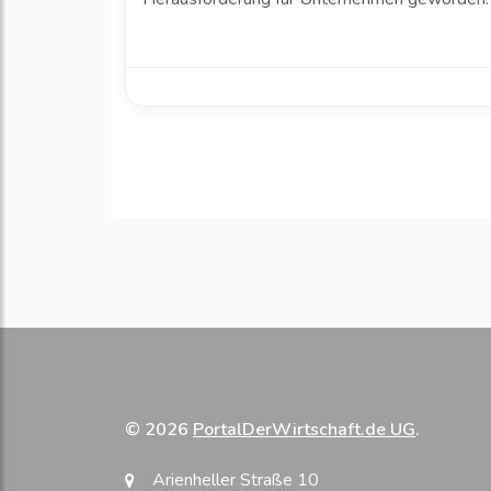
© 2026
PortalDerWirtschaft.de UG
.
Arienheller Straße 10