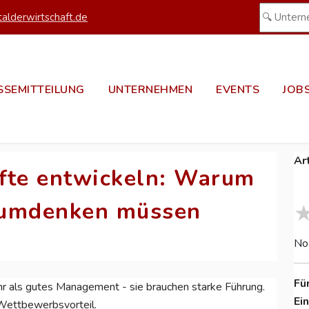
alderwirtschaft.de
SSEMITTEILUNG
UNTERNEHMEN
EVENTS
JOB
Ar
fte entwickeln: Warum
 umdenken müssen
No
Fü
r als gutes Management - sie brauchen starke Führung.
Ei
Wettbewerbsvorteil.