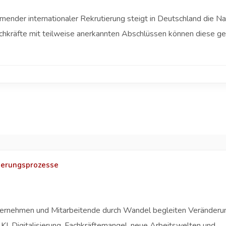
ender internationaler Rekrutierung steigt in Deutschland die N
achkräfte mit teilweise anerkannten Abschlüssen können diese ge
nderungsprozesse
rnehmen und Mitarbeitende durch Wandel begleiten Veränderung 
, Digitalisierung, Fachkräftemangel, neue Arbeitswelten und ...