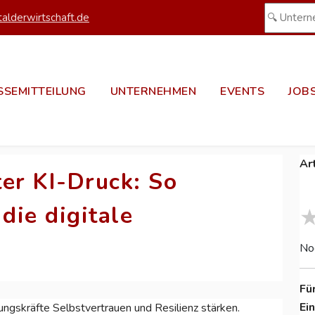
alderwirtschaft.de
SSEMITTEILUNG
UNTERNEHMEN
EVENTS
JOB
Ar
er KI-Druck: So
die digitale
No
Fü
Ei
ungskräfte Selbstvertrauen und Resilienz stärken.