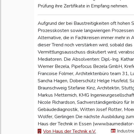
Prüfung ihre Zertifikate in Empfang nehmen.
Aufgrund der bei Baustreitigkeiten oft hohen
Prozesskosten sowie langwierigen Prozessen vo
Alternative, die in Fachkreisen immer mehr in
dieser Trend noch verstärken wird, sobald das
Vermittlungsausschuss diskutiert wird, verabs
Mediatoren. Die Absolventen: Dipl.-Ing. Kathar
Werner Bezela, Pipefocus Bezela GmbH, Krefeld
Francoise Folmer, Architektenbüro team 31,
Sancha Hagen, Doberschütz Helge Husfeld, Sa
Braunschweig Stefanie Kinz, Architektin, Stuttg
Markus Metternich, KMG Ingenieurgesellschaft
Nicole Richardson, Sachverständigenbüro für 
Gebäudediagnostik, Witten Josef Rotter, Moer
Wolfer, Gerlingen Die nächste Ausbildung z
Haus der Technik in Essen (www.baumediator-
Industri
Von Haus der Technik e.V.