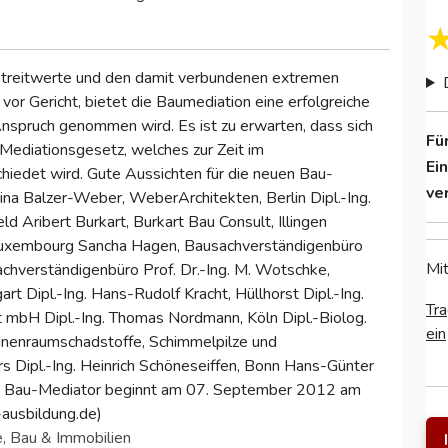
 Streitwerte und den damit verbundenen extremen
r Gericht, bietet die Baumediation eine erfolgreiche
 Anspruch genommen wird. Es ist zu erwarten, dass sich
Fü
 Mediationsgesetz, welches zur Zeit im
Ei
chiedet wird. Gute Aussichten für die neuen Bau-
ve
ina Balzer-Weber, WeberArchitekten, Berlin Dipl.-Ing.
 Aribert Burkart, Burkart Bau Consult, Illingen
 Luxembourg Sancha Hagen, Bausachverständigenbüro
Mit
chverständigenbüro Prof. Dr.-Ing. M. Wotschke,
art Dipl.-Ing. Hans-Rudolf Kracht, Hüllhorst Dipl.-Ing.
Tra
 mbH Dipl.-Ing. Thomas Nordmann, Köln Dipl.-Biolog.
ein
Innenraumschadstoffe, Schimmelpilze und
s Dipl.-Ing. Heinrich Schöneseiffen, Bonn Hans-Günter
um Bau-Mediator beginnt am 07. September 2012 am
ausbildung.de)
e, Bau & Immobilien