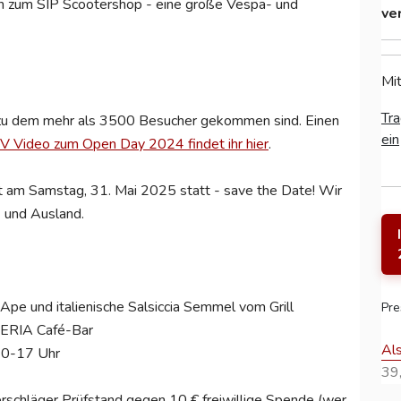
rn zum SIP Scootershop - eine große Vespa- und
ve
Mit
Tra
u dem mehr als 3500 Besucher gekommen sind. Einen
ein
P TV Video zum Open Day 2024 findet ihr hier
.
t am Samstag, 31. Mai 2025 statt - save the Date! Wir
- und Ausland.
Ape und italienische Salsiccia Semmel vom Grill
Pre
IPERIA Café-Bar
Al
 10-17 Uhr
39,
chläger Prüfstand gegen 10 € freiwillige Spende (wer