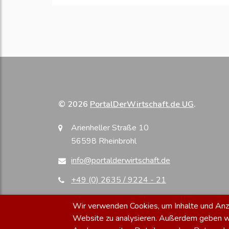
© 2026
PortalDerWirtschaft.de UG
.
Arienheller Straße 10
56598 Rheinbrohl
info@portalderwirtschaft.de
+49 (0) 2635 / 9224 - 21
Wir verwenden Cookies, um Inhalte und Anzei
Website zu analysieren. Außerdem geben wir