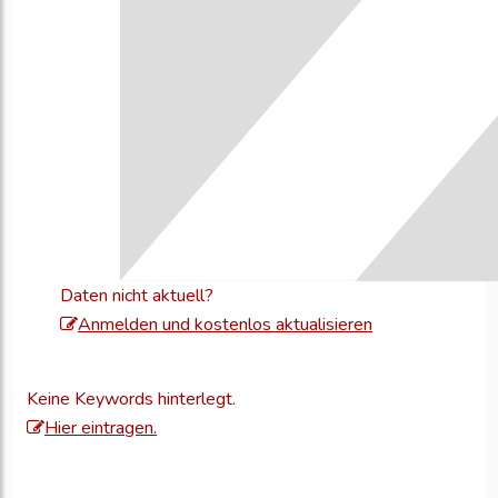
Daten nicht aktuell?
Melden
Anmelden und kostenlos aktualisieren
Sie
sich
Keine Keywords hinterlegt.
an,
Hier eintragen.
um
Ihre
Unternehmensd