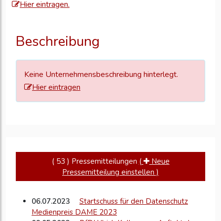
Hier eintragen.
um
Ihre
Unternehmensd
Beschreibung
zu
aktualisieren
Keine Unternehmensbeschreibung hinterlegt.
Hier eintragen
( 53 ) Pressemitteilungen
(
Neue
Pressemitteilung einstellen )
06.07.2023
Startschuss für den Datenschutz
Medienpreis DAME 2023