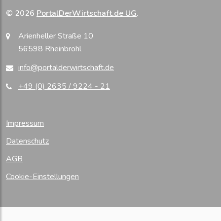
26.04.2008
Klare Rechtslage gegen
© 2026
PortalDerWirtschaft.de UG
.
Mitarbeiterbespitzelung bei Lidl, Tönnies & Co.
schaffen
Arienheller Straße 10
27.01.2008
CeBIT: Hilfreiche
Datenschutzbeauftragte einfacher finden
56598 Rheinbrohl
27.07.2007
Qualität im Datenschutz durch ein
info@portalderwirtschaft.de
Berufsbild
01.12.2006
Berufsverband nimmt 'schwarze
+49 (0) 2635 / 9224 - 21
Schafe' ins Visier
Impressum
Datenschutz
AGB
Cookie-Einstellungen