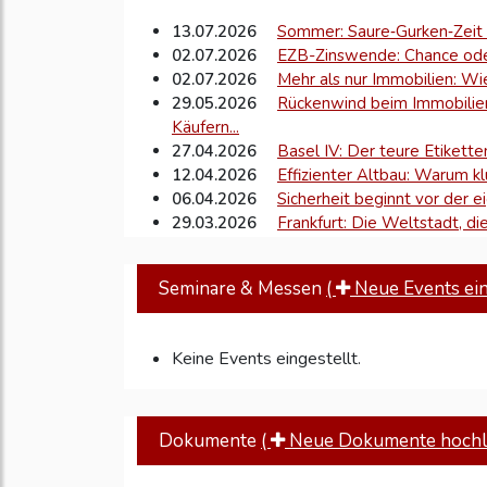
13.07.2026
Sommer: Saure‑Gurken‑Zeit
02.07.2026
EZB-Zinswende: Chance oder
02.07.2026
Mehr als nur Immobilien: W
29.05.2026
Rückenwind beim Immobilie
Käufern...
27.04.2026
Basel IV: Der teure Etikett
12.04.2026
Effizienter Altbau: Warum kl
06.04.2026
Sicherheit beginnt vor der ei
29.03.2026
Frankfurt: Die Weltstadt, die 
25.03.2026
Die Immobilie als Disziplin
schlägt
Seminare & Messen
(
Neue Events eins
18.03.2026
Wohntraum auf fremdem Bode
13.03.2026
Gebäudetyp E: Scheitert ein
11.03.2026
Mehr als nur Quadratmeter:
Keine Events eingestellt.
10.03.2026
Schimmel-Schock beim Immo
Fehlentscheidungen verhindert
06.03.2026
Grundsteuer landet beim Bu
04.03.2026
Wohnträume und Marktreali
Dokumente
(
Neue Dokumente hochl
Highlight 2026
20.02.2026
Effizient statt überregulier