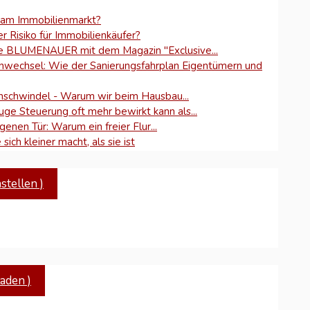
 am Immobilienmarkt?
 Risiko für Immobilienkäufer?
ie BLUMENAUER mit dem Magazin "Exclusive...
nwechsel: Wie der Sanierungsfahrplan Eigentümern und
enschwindel - Warum wir beim Hausbau...
uge Steuerung oft mehr bewirkt kann als...
genen Tür: Warum ein freier Flur...
sich kleiner macht, als sie ist
-Anker: Warum "Betongold" jede klassische Sparform
tellen )
n: Warum das Erbbaurecht eine Renaissance feiern...
 gutes Vorhaben an lokaler Engstirnigkeit?
 Warum Vertrauen die wahre Währung beim...
bilienkauf: Warum Expertenrat teure
ndesverfassungsgericht
täten: BLUMENAUER Immobilien veröffentlicht Magazin-
aden )
t: Immobilienexperte fordert Banken zu transparenten