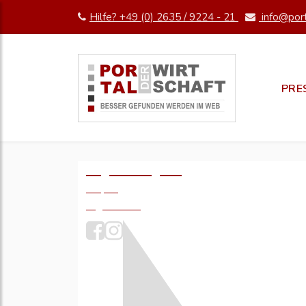
Hilfe? +49 (0) 2635 / 9224 - 21
info@port
PRE
Logo einfügen?
49,- €
zzgl. MwSt.