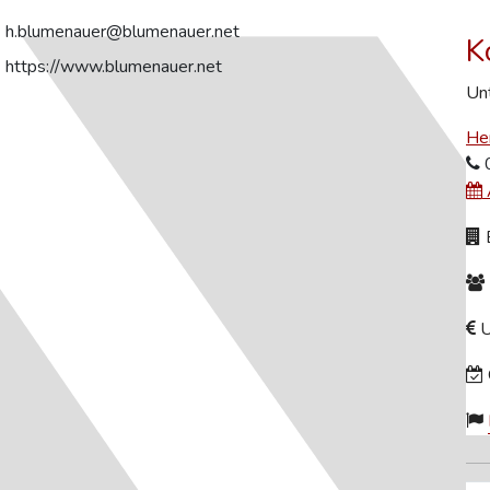
h.blumenauer@blumenauer.net
K
https://www.blumenauer.net
Unt
He
B
U