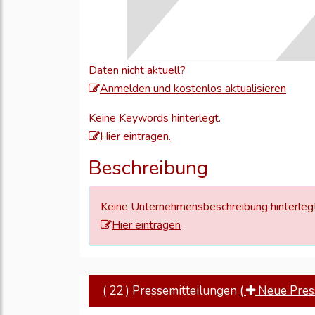
Daten nicht aktuell?
Meld
Anmelden und kostenlos aktualisieren
Sie
Keine Keywords hinterlegt.
sich
Hier eintragen.
an,
um
Beschreibung
Ihre
Unte
Keine Unternehmensbeschreibung hinterlegt
zu
Hier eintragen
aktual
( 22 ) Pressemitteilungen
(
Neue Press