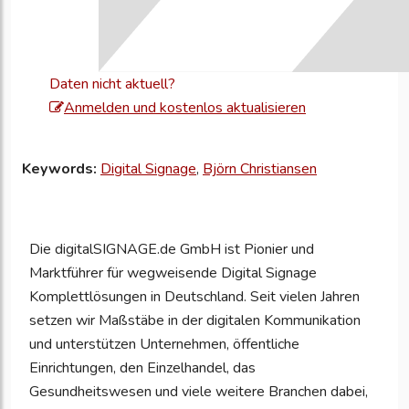
Daten nicht aktuell?
Melden
Anmelden und kostenlos aktualisieren
Sie
sich
Keywords:
Digital Signage
,
Björn Christiansen
an,
um
Ihre
Die digitalSIGNAGE.de GmbH ist Pionier und
Unternehmensd
Marktführer für wegweisende Digital Signage
zu
Komplettlösungen in Deutschland. Seit vielen Jahren
aktualisieren
setzen wir Maßstäbe in der digitalen Kommunikation
und unterstützen Unternehmen, öffentliche
Einrichtungen, den Einzelhandel, das
Gesundheitswesen und viele weitere Branchen dabei,