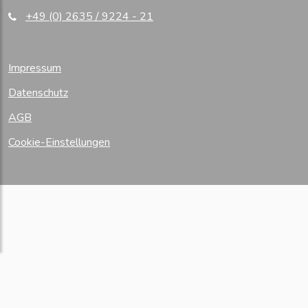
18.08.2021
Neues aus Hamburg:
+49 (0) 2635 / 9224 - 21
digitalSIGNAGE.de stellt Digital Signage
Komplettlösung Smart Signboard...
31.07.2021
digitalSIGNAGE.de 28 Zoll
Impressum
Widescreen Display für Digital Signage inklusive 3...
16.06.2021
Digitales Türschild vom Digital
Datenschutz
Signage Marktführer mit 3 Jahren Cloud...
AGB
08.06.2021
digitalSIGNAGE.de 37 Zoll
Widescreen Display für Digital Signage mit Cloud-
Cookie-Einstellungen
Steuerung
01.06.2021
digitalSIGNAGE.de bietet DEN
Webshop für Digital Signage Produkte