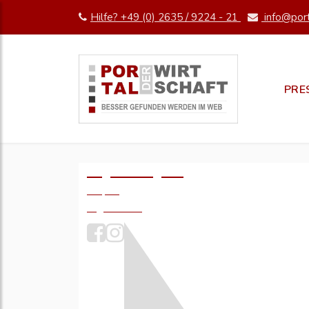
Hilfe? +49 (0) 2635 / 9224 - 21
info@port
PRE
Logo einfügen?
49,- €
zzgl. MwSt.