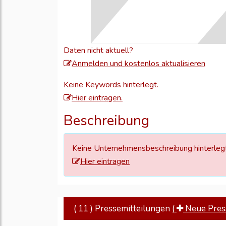
Daten nicht aktuell?
Meld
Anmelden und kostenlos aktualisieren
Sie
Keine Keywords hinterlegt.
sich
Hier eintragen.
an,
um
Beschreibung
Ihre
Unte
Keine Unternehmensbeschreibung hinterlegt
zu
Hier eintragen
aktual
( 11 ) Pressemitteilungen
(
Neue Press