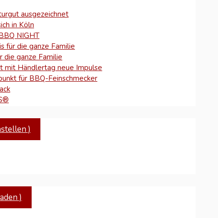
turgut ausgezeichnet
sich in Köln
n BBQ NIGHT
 für die ganze Familie
ür die ganze Familie
t mit Händlertag neue Impulse
punkt für BBQ-Feinschmecker
ack
AS®
nkfurter Buchmesse
tellen )
aden )