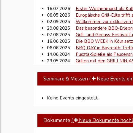
16.07.2026
Erster Wochenmarkt als Kul
08.05.2026
Europäische Grill-Elite trifft 
02.09.2025
Willkommen zur exklusive
29.08.2025
Das besondere BBQ-Erlebnis
07.08.2025
Grill- und Genuss-Festival f
18.06.2025
Die BBQ WEEK in Köln setz
06.06.2025
BBQ DAY in Bayreuth: Treff
14.06.2024
Puszta-Spieße als Pausensn
23.05.2024
Grillen mit den GRILLNINJ
16.05.2024
Ran an den Rost
08.10.2010
Preisverleihung auf der Fra
Seminare & Messen
(
Neue Events eins
Keine Events eingestellt.
Dokumente
(
Neue Dokumente hochl