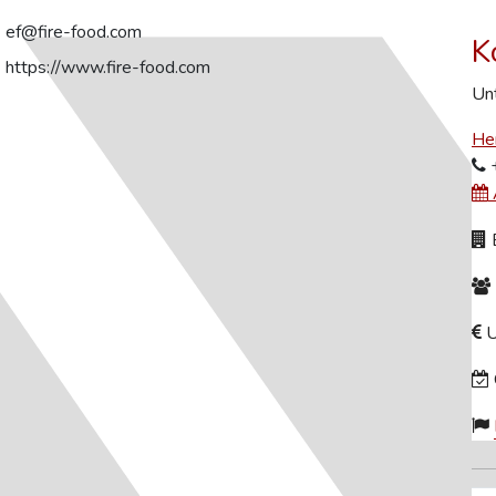
ef@fire-food.com
K
https://www.fire-food.com
Unt
He
+
B
U