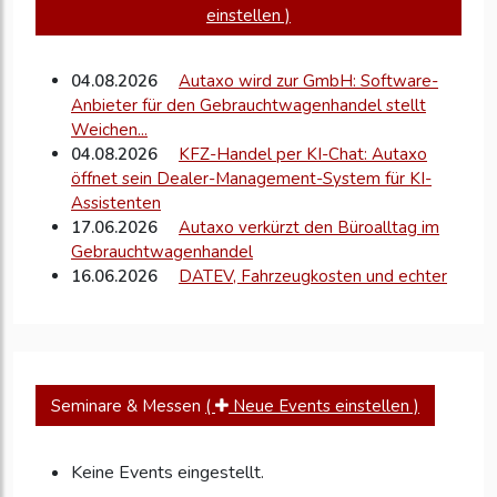
einstellen )
04.08.2026
Autaxo wird zur GmbH: Software-
Anbieter für den Gebrauchtwagenhandel stellt
Weichen...
04.08.2026
KFZ-Handel per KI-Chat: Autaxo
öffnet sein Dealer-Management-System für KI-
Assistenten
17.06.2026
Autaxo verkürzt den Büroalltag im
Gebrauchtwagenhandel
16.06.2026
DATEV, Fahrzeugkosten und echter
Gewinn: Wie Autaxo Autohändler und
Steuerkanzleien...
15.06.2026
KI-Assistent Carlo versteht §25a
UStG: Autaxo bringt Steuerlogik in den...
15.06.2026
E-Rechnung im
Seminare & Messen
(
Neue Events einstellen )
Gebrauchtwagenhandel: AUTAXO verbindet
Fahrzeugakte, Steuerlogik und DATEV
15.06.2026
Keine Events eingestellt.
Bessere Fahrzeugfotos ohne Studio:
Autaxo Studio bringt KI-Bildoptimierung in den...