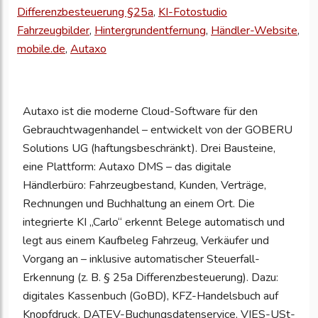
Ihre
Differenzbesteuerung §25a
,
KI-Fotostudio
Unternehmensd
Fahrzeugbilder
,
Hintergrundentfernung
,
Händler-Website
,
zu
mobile.de
,
Autaxo
aktualisieren
Autaxo ist die moderne Cloud-Software für den
Gebrauchtwagenhandel – entwickelt von der GOBERU
Solutions UG (haftungsbeschränkt). Drei Bausteine,
eine Plattform: Autaxo DMS – das digitale
Händlerbüro: Fahrzeugbestand, Kunden, Verträge,
Rechnungen und Buchhaltung an einem Ort. Die
integrierte KI „Carlo“ erkennt Belege automatisch und
legt aus einem Kaufbeleg Fahrzeug, Verkäufer und
Vorgang an – inklusive automatischer Steuerfall-
Erkennung (z. B. § 25a Differenzbesteuerung). Dazu:
digitales Kassenbuch (GoBD), KFZ-Handelsbuch auf
Knopfdruck, DATEV-Buchungsdatenservice, VIES-USt-