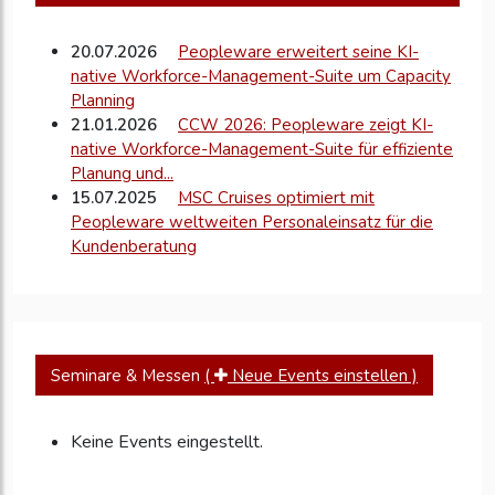
20.07.2026
Peopleware erweitert seine KI-
native Workforce-Management-Suite um Capacity
Planning
21.01.2026
CCW 2026: Peopleware zeigt KI-
native Workforce-Management-Suite für effiziente
Planung und...
15.07.2025
MSC Cruises optimiert mit
Peopleware weltweiten Personaleinsatz für die
Kundenberatung
27.01.2025
InVision AG führt Portfolio in neuer
Marke „Peopleware” zusammen
08.10.2024
Hotel Chocolat entscheidet sich für
injixo als Workforce-Management-Lösung
23.07.2024
Contact Center Outsourcer CXL
Seminare & Messen
(
Neue Events einstellen )
steigert operative Effizienz und Zufriedenheit mit...
11.07.2024
Bundesministerium für Bildung und
Forschung zeichnet InVision mit BSFZ-Siegel für...
Keine Events eingestellt.
01.07.2024
Gemeinsame Kapazitätssteuerung
von Auftraggeber und Service-Anbietern mit