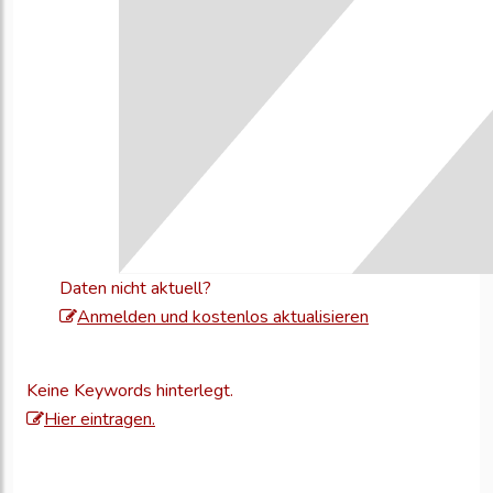
Daten nicht aktuell?
Melden
Anmelden und kostenlos aktualisieren
Sie
sich
Keine Keywords hinterlegt.
an,
Hier eintragen.
um
Ihre
Unternehmensd