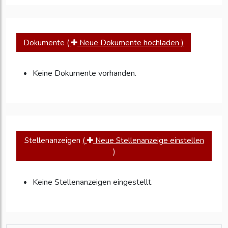
Workforce-Management-Software
31.05.2024
InVision AG erhält ISO 27001
Zertifizierung und erhöht Engagement für...
Dokumente
(
Neue Dokumente hochladen )
Keine Dokumente vorhanden.
Stellenanzeigen
(
Neue Stellenanzeige einstellen
)
Keine Stellenanzeigen eingestellt.