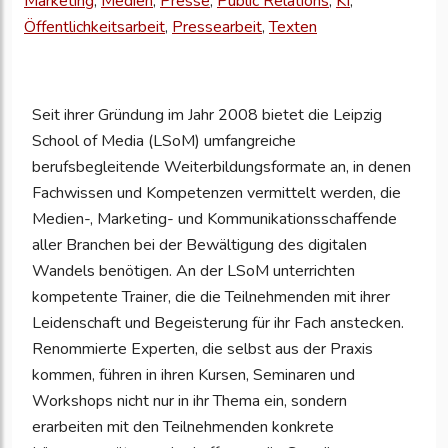
Marketing
,
Medien
,
Presse
,
Public Relations
,
KI
,
um
Öffentlichkeitsarbeit
,
Pressearbeit
,
Texten
Ihre
Unternehmensd
zu
Seit ihrer Gründung im Jahr 2008 bietet die Leipzig
aktualisieren
School of Media (LSoM) umfangreiche
berufsbegleitende Weiterbildungsformate an, in denen
Fachwissen und Kompetenzen vermittelt werden, die
Medien-, Marketing- und Kommunikationsschaffende
aller Branchen bei der Bewältigung des digitalen
Wandels benötigen. An der LSoM unterrichten
kompetente Trainer, die die Teilnehmenden mit ihrer
Leidenschaft und Begeisterung für ihr Fach anstecken.
Renommierte Experten, die selbst aus der Praxis
kommen, führen in ihren Kursen, Seminaren und
Workshops nicht nur in ihr Thema ein, sondern
erarbeiten mit den Teilnehmenden konkrete