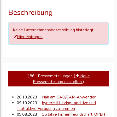
Ihre
Unternehmensd
Beschreibung
zu
aktualisieren
Keine Unternehmensbeschreibung hinterlegt.
Hier eintragen
( 86 ) Pressemitteilungen
(
Neue
Pressemitteilung einstellen )
26.10.2023
Nah am CAD/CAM-Anwender
09.10.2023
hyperMILL bringt additive und
subtraktive Fertigung zusammen
09.08.2023
15 Jahre Firmenfreundschaft: OPEN