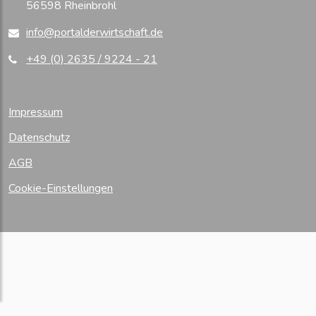
56598 Rheinbrohl
mit SEEBURGER
29.01.2009
Die Energie Waldeck-Frankenberg
info@portalderwirtschaft.de
GmbH setzt auf SEEBURGER für mehr Flexibilität...
15.01.2009
E-world energy & water 2009:
+49 (0) 2635 / 9224 - 21
SEEBURGER präsentiert Marktkommunikations-
Lösung für die...
27.06.2007
SEEBURGER schließt Partnerschaft
Impressum
mit türkischem Unternehmen
16.01.2007
SEEBURGER-Vorstandsmitglied
Datenschutz
Andreas Gaiser verstorben
AGB
22.03.2005
Maximaler Nutzen durch vollständige
Partnerintegration
Cookie-Einstellungen
17.03.2005
SEEBURGER und SupplyOn
realisieren Lieferantennetzwerk mit 3.000 Kunden
15.03.2005
eInvoicing oder wie Rechnungen
beim Sparen helfen
10.03.2005
CeBIT 2005: SEEBURGER
präsentiert Business Integration Server für UNIX
03.03.2005
SEEBURGER implementiert bei
Peguform richtungweisende Integrationslösung