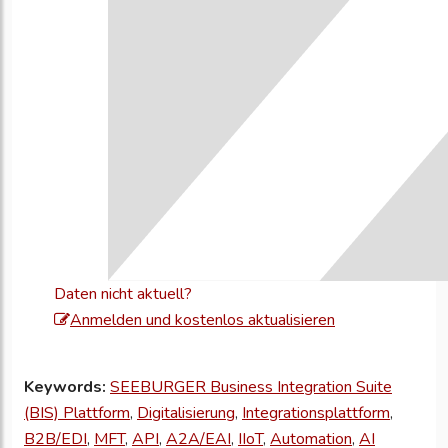
Daten nicht aktuell?
Melden
Anmelden und kostenlos aktualisieren
Sie
sich
Keywords:
SEEBURGER Business Integration Suite
an,
(BIS) Plattform
,
Digitalisierung
,
Integrationsplattform
,
um
B2B/EDI
,
MFT
,
API
,
A2A/EAI
,
IIoT
,
Automation
,
AI