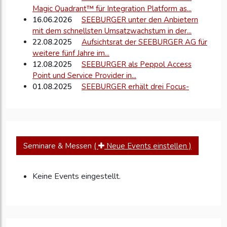
Magic Quadrant™ für Integration Platform as...
16.06.2026
SEEBURGER unter den Anbietern
mit dem schnellsten Umsatzwachstum in der...
22.08.2025
Aufsichtsrat der SEEBURGER AG für
weitere fünf Jahre im...
12.08.2025
SEEBURGER als Peppol Access
Point und Service Provider in...
01.08.2025
SEEBURGER erhält drei Focus-
Money-Auszeichnungen: Beste Reputation,
Innovationskraft und digitale...
16.07.2025
SEEBURGER unter den Top 20 der
IT-Dienstleister Deutschlands
20.05.2025
SEEBURGER präsentiert neu
Seminare & Messen
(
Neue Events einstellen )
gedachte Integrationsplattform für die digitale...
14.01.2025
SEEBURGER im Weltmarktführer-
Index als „Hidden Champion“ gelistet
Keine Events eingestellt.
16.04.2024
Regelkonforme AS4-
Marktkommunikation erfolgreich live gegangen
12.12.2016
EU-Richtlinie 2014/55/EU im Fokus
der CEF (Connecting Europe Facility)-Tagung der...