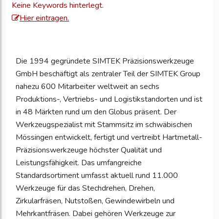
Keine Keywords hinterlegt.
an,
Hier eintragen.
um
Ihre
Unternehmensd
Die 1994 gegründete SIMTEK Präzisionswerkzeuge
zu
GmbH beschäftigt als zentraler Teil der SIMTEK Group
aktualisieren
nahezu 600 Mitarbeiter weltweit an sechs
Produktions-, Vertriebs- und Logistikstandorten und ist
in 48 Märkten rund um den Globus präsent. Der
Werkzeugspezialist mit Stammsitz im schwäbischen
Mössingen entwickelt, fertigt und vertreibt Hartmetall-
Präzisionswerkzeuge höchster Qualität und
Leistungsfähigkeit. Das umfangreiche
Standardsortiment umfasst aktuell rund 11.000
Werkzeuge für das Stechdrehen, Drehen,
Zirkularfräsen, Nutstoßen, Gewindewirbeln und
Mehrkantfräsen. Dabei gehören Werkzeuge zur