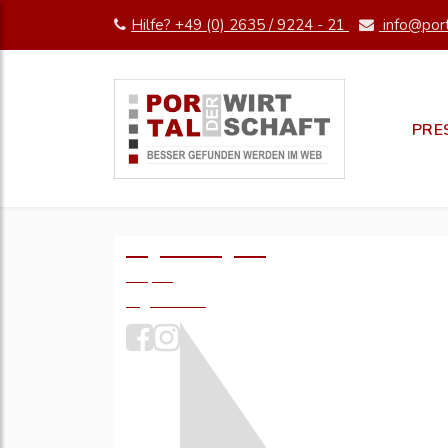
Hilfe? +49 (0) 2635 / 9224 - 21
info@port
PRE
Logo einfügen?
49,- €
zzgl. MwSt.