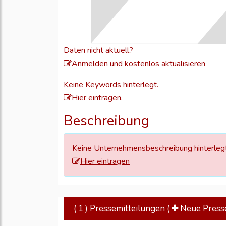
Daten nicht aktuell?
Meld
Anmelden und kostenlos aktualisieren
Sie
Keine Keywords hinterlegt.
sich
Hier eintragen.
an,
um
Beschreibung
Ihre
Unte
Keine Unternehmensbeschreibung hinterlegt
zu
Hier eintragen
aktual
( 1 ) Pressemitteilungen
(
Neue Pressem