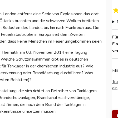
 London entfernt eine Serie von Explosionen das dort
 Öltanks brannten und die schwarzen Wolken breiteten
n Südosten des Landes bis hin nach Frankreich aus. Die
 Feuerkatastrophe in Europa seit dem Zweiten
Fü
under, dass keine Menschen im Feuer umgekommen seien.
Ei
ve
ser Thematik am 03. November 2014 eine Tagung
n. Welche Schutzmaßnahmen gibt es in deutschen
 für Tanklager in der chemischen Industrie aus? Wie
Mit
ageerkennung oder Brandlöschung durchführen?
Was
esten Behältern)?
Tra
ein
altung, die sich richtet an Betreiber von Tanklagern,
 Brandschutzanlagen, Brandschutzsachverständige,
achfirmen, die nach dem Brand der Tanklager in
Erkenntnisse umsetzen müssen.