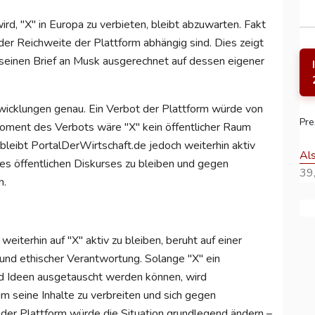
ird, "X" in Europa zu verbieten, bleibt abzuwarten. Fakt
 der Reichweite der Plattform abhängig sind. Dies zeigt
 seinen Brief an Musk ausgerechnet auf dessen eigener
wicklungen genau. Ein Verbot der Plattform würde von
Pre
oment des Verbots wäre "X" kein öffentlicher Raum
bleibt PortalDerWirtschaft.de jedoch weiterhin aktiv
Al
des öffentlichen Diskurses zu bleiben und gegen
39,
n.
eiterhin auf "X" aktiv zu bleiben, beruht auf einer
d ethischer Verantwortung. Solange "X" ein
nd Ideen ausgetauscht werden können, wird
 seine Inhalte zu verbreiten und sich gegen
 der Plattform würde die Situation grundlegend ändern –