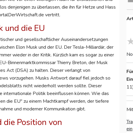
s denjenigen zu überlassen, die ihn für Hetze und Hass
talDerWirtschaft.de vertritt.
Ar
k und die EU
itischer und gesellschaftlicher Auseinandersetzungen
zwischen Elon Musk und der EU. Der Tesla-Milliardär, der
No
er wieder in der Kritik. Kürzlich kam es sogar zu einer
EU-Binnenmarktkommissar Thierry Breton, der Musk
ces Act (DSA) zu halten. Dieser verlangt von
Fü
ews vorzugehen. Musks Antwort darauf fiel jedoch so
Ei
ndelsblatts nicht wiederholt werden sollte. Dieser
11
die internationale Politik beeinflussen können. Wie das
gen die EU" zu einem Machtkampf werden, der tiefere
ussnahme und moderner Kommunikation gibt.
Mit
 die Position von
Tra
ein