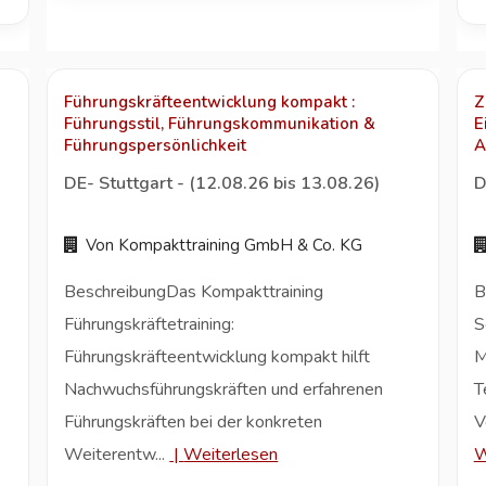
Führungskräfteentwicklung kompakt :
Z
Führungsstil, Führungskommunikation &
E
Führungspersönlichkeit
A
DE- Stuttgart - (12.08.26 bis 13.08.26)
D
Von Kompakttraining GmbH & Co. KG
BeschreibungDas Kompakttraining
B
Führungskräftetraining:
S
Führungskräfteentwicklung kompakt hilft
M
Nachwuchsführungskräften und erfahrenen
T
Führungskräften bei der konkreten
V
Weiterentw...
|
Weiterlesen
W