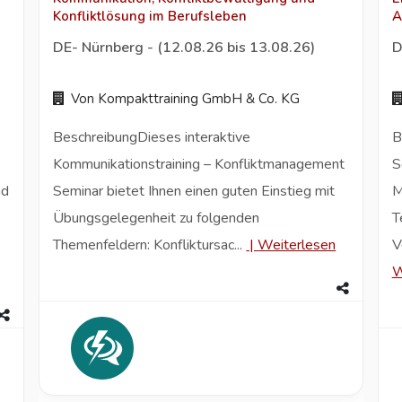
Konfliktlösung im Berufsleben
A
DE- Nürnberg - (12.08.26 bis 13.08.26)
D
Von Kompakttraining GmbH & Co. KG
BeschreibungDieses interaktive
B
Kommunikationstraining – Konfliktmanagement
S
nd
Seminar bietet Ihnen einen guten Einstieg mit
M
Übungsgelegenheit zu folgenden
T
Themenfeldern: Konfliktursac...
|
Weiterlesen
V
W