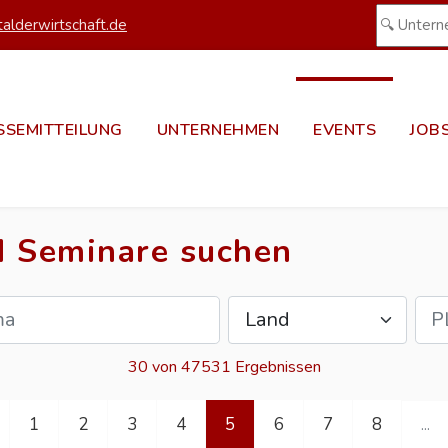
alderwirtschaft.de
SSEMITTEILUNG
UNTERNEHMEN
EVENTS
JOB
d Seminare suchen
30 von 47531 Ergebnissen
1
2
3
4
5
6
7
8
...