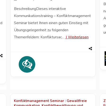
B
BeschreibungDieses interaktive
n
Kommunikationstraining – Konfliktmanagement
A
nd
Seminar bietet Ihnen einen guten Einstieg mit
g
Übungsgelegenheit zu folgenden
u
Themenfeldern: Konfliktursac...
|
Weiterlesen
Konfliktmanagement Seminar : Gewaltfreie
Z
Kommunikation, Konfliktbewältigung und
E