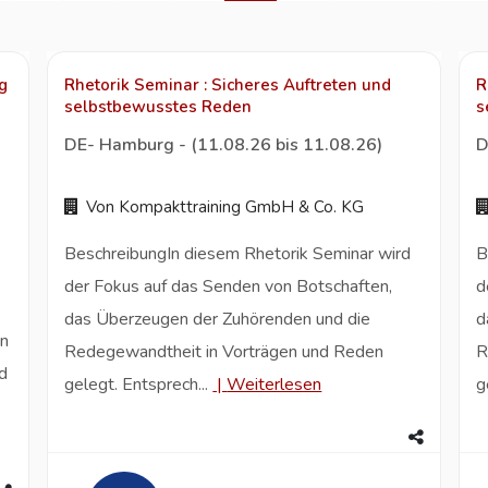
g
Rhetorik Seminar : Sicheres Auftreten und
R
selbstbewusstes Reden
s
DE- Hamburg - (11.08.26 bis 11.08.26)
D
Von Kompakttraining GmbH & Co. KG
BeschreibungIn diesem Rhetorik Seminar wird
B
der Fokus auf das Senden von Botschaften,
d
das Überzeugen der Zuhörenden und die
d
en
Redegewandtheit in Vorträgen und Reden
R
d
gelegt. Entsprech...
|
Weiterlesen
g