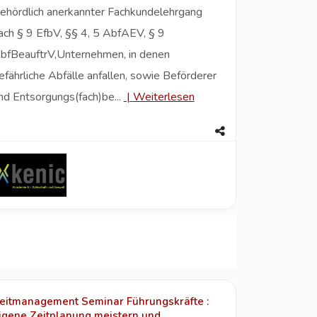
ehördlich anerkannter Fachkundelehrgang
ach § 9 EfbV, §§ 4, 5 AbfAEV, § 9
bfBeauftrV,Unternehmen, in denen
efährliche Abfälle anfallen, sowie Beförderer
nd Entsorgungs(fach)be...
|
Weiterlesen
eitmanagement Seminar Führungskräfte :
igene Zeitplanung meistern und